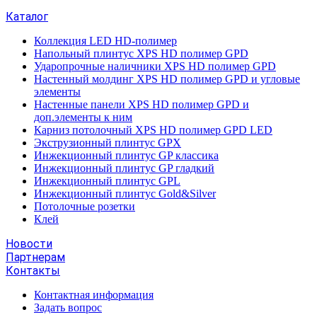
Каталог
Коллекция LED HD-полимер
Напольный плинтус XPS HD полимер GPD
Ударопрочные наличники XPS HD полимер GPD
Настенный молдинг XPS HD полимер GPD и угловые
элементы
Настенные панели XPS HD полимер GPD и
доп.элементы к ним
Карниз потолочный XPS HD полимер GPD LED
Экструзионный плинтус GPX
Инжекционный плинтус GP классика
Инжекционный плинтус GP гладкий
Инжекционный плинтус GPL
Инжекционный плинтус Gold&Silver
Потолочные розетки
Клей
Новости
Партнерам
Контакты
Контактная информация
Задать вопрос