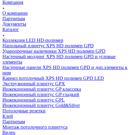
Компания
О компании
Партнерам
Документы
Каталог
Коллекция LED HD-полимер
Напольный плинтус XPS HD полимер GPD
Ударопрочные наличники XPS HD полимер GPD
Настенный молдинг XPS HD полимер GPD и угловые
элементы
Настенные панели XPS HD полимер GPD и доп.элементы к
ним
Карниз потолочный XPS HD полимер GPD LED
Экструзионный плинтус GPX
Инжекционный плинтус GP классика
Инжекционный плинтус GP гладкий
Инжекционный плинтус GPL
Инжекционный плинтус Gold&Silver
Потолочные розетки
Клей
Партнерам
Монтаж потолочного плинтуса
Видео