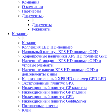
Компания
О компании
Партнерам
Документы
Документы
Реквизиты
Каталог
Каталог
Коллекция LED HD-полимер
Напольный плинтус XPS HD полимер GPD
Ударопрочные наличники XPS HD полимер GPD
Настенный молдинг XPS HD полимер GPD и
угловые элементы
Настенные панели XPS HD полимер GPD и
доп.элементы к ним
Карниз потолочный XPS HD полимер GPD LED
Экструзионный плинтус GPX
Инжекционный плинтус GP классика
Инжекционный плинтус GP гладкий
Инжекционный плинтус GPL
Инжекционный плинтус Gold&Silver
Потолочные розетки
Клей