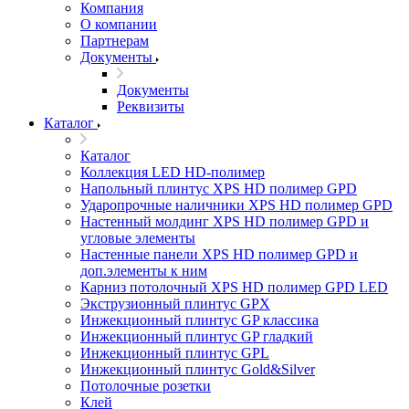
Компания
О компании
Партнерам
Документы
Документы
Реквизиты
Каталог
Каталог
Коллекция LED HD-полимер
Напольный плинтус XPS HD полимер GPD
Ударопрочные наличники XPS HD полимер GPD
Настенный молдинг XPS HD полимер GPD и
угловые элементы
Настенные панели XPS HD полимер GPD и
доп.элементы к ним
Карниз потолочный XPS HD полимер GPD LED
Экструзионный плинтус GPX
Инжекционный плинтус GP классика
Инжекционный плинтус GP гладкий
Инжекционный плинтус GPL
Инжекционный плинтус Gold&Silver
Потолочные розетки
Клей