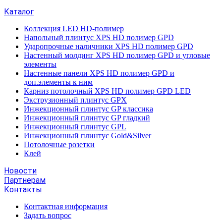
Каталог
Коллекция LED HD-полимер
Напольный плинтус XPS HD полимер GPD
Ударопрочные наличники XPS HD полимер GPD
Настенный молдинг XPS HD полимер GPD и угловые
элементы
Настенные панели XPS HD полимер GPD и
доп.элементы к ним
Карниз потолочный XPS HD полимер GPD LED
Экструзионный плинтус GPX
Инжекционный плинтус GP классика
Инжекционный плинтус GP гладкий
Инжекционный плинтус GPL
Инжекционный плинтус Gold&Silver
Потолочные розетки
Клей
Новости
Партнерам
Контакты
Контактная информация
Задать вопрос