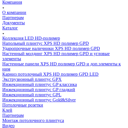
Компания
О компании
Партнерам
Документы
Каталог
Коллекция LED HD-полимер
Напольный плинтус XPS HD полимер GPD
Ударопрочные наличники XPS HD полимер GPD
Настенный молдинг XPS HD полимер GPD и угловые
элементы
Настенные панели XPS HD полимер GPD и доп.элементы к
ним
Карниз потолочный XPS HD полимер GPD LED
Экструзионный плинтус GPX
Инжекционный плинтус GP классика
Инжекционный плинтус GP гладкий
Инжекционный плинтус GPL
Инжекционный плинтус Gold&Silver
Потолочные розетки
Клей
Партнерам
Монтаж потолочного плинтуса
Видео