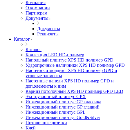
Компания
О компании
Партнерам
Документы
Документы
Реквизиты
Каталог
Каталог
Коллекция LED HD-полимер
Напольный плинтус XPS HD полимер GPD
Ударопрочные наличники XPS HD полимер GPD
Настенный молдинг XPS HD полимер GPD и
угловые элементы
Настенные панели XPS HD полимер GPD и
доп.элементы к ним
Карниз потолочный XPS HD полимер GPD LED
Экструзионный плинтус GPX
Инжекционный плинтус GP классика
Инжекционный плинтус GP гладкий
Инжекционный плинтус GPL
Инжекционный плинтус Gold&Silver
Потолочные розетки
Клей