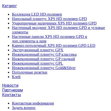
Каталог
Коллекция LED HD-полимер
Напольный плинтус XPS HD полимер GPD
Ударопрочные наличники XPS HD полимер GPD
Настенный молдинг XPS HD полимер GPD и угловые
элементы
Настенные панели XPS HD полимер GPD и
доп.элементы к ним
Карниз потолочный XPS HD полимер GPD LED
Экструзионный плинтус GPX
Инжекционный плинтус GP классика
Инжекционный плинтус GP гладкий
Инжекционный плинтус GPL
Инжекционный плинтус Gold&Silver
Потолочные розетки
Клей
Новости
Партнерам
Контакты
Контактная информация
Задать вопрос