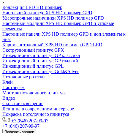
Коллекция LED HD-полимер
Напольный плинтус XPS HD полимер GPD
Ударопрочные наличники XPS HD полимер GPD
Настенный молдинг XPS HD полимер GPD и угловые
элементы
Настенные панели XPS HD полимер GPD и доп.элементы к
ним
Карниз потолочный XPS HD полимер GPD LED
Экструзионный плинтус GPX
Инжекционный плинтус GP классика
Инжекционный плинтус GP гладкий
Инжекционный плинтус GPL
Инжекционный плинтус Gold&Silver
Потолочные розетки
Клей
Партнерам
Монтаж потолочного плинтуса
Видео
Скрытое освещение
Лепнина в современном интерьере
Покраска потолочного плинтуса
+7 (846) 207-99-97
+7 (846) 207-99-97
Заказать звонок