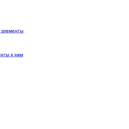
е элементы
енты к ним