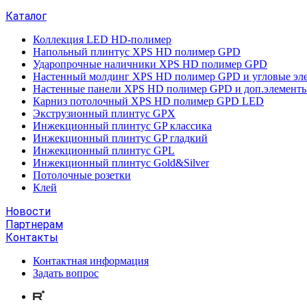
Каталог
Коллекция LED HD-полимер
Напольный плинтус XPS HD полимер GPD
Ударопрочные наличники XPS HD полимер GPD
Настенный молдинг XPS HD полимер GPD и угловые эл
Настенные панели XPS HD полимер GPD и доп.элементы
Карниз потолочный XPS HD полимер GPD LED
Экструзионный плинтус GPX
Инжекционный плинтус GP классика
Инжекционный плинтус GP гладкий
Инжекционный плинтус GPL
Инжекционный плинтус Gold&Silver
Потолочные розетки
Клей
Новости
Партнерам
Контакты
Контактная информация
Задать вопрос