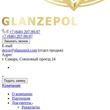
+7 (846) 207-99-97
+7 (846) 207-99-97
Заказать звонок
E-mail
decor@glanzepol.com
(отдел продаж)
Адрес
г. Самара, Совхозный проезд 24
Подать заявку
Компания
О компании
Партнерам
Документы
Реквизиты