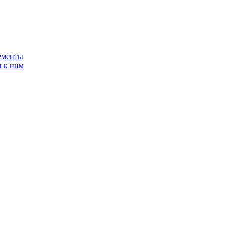
ементы
 к ним